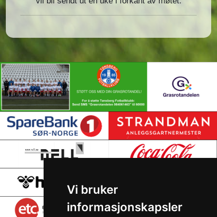
vil bli sendt ut én uke i forkant av møtet.
Vi bruker
informasjonskapsler