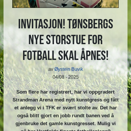
Invitasjon! Tønsbergs
nye storstue for
fotball skal åpnes!
av
Øystein Buvik
04/08 - 2025
Som flere har registrert, har vi oppgradert
Strandman Arena med nytt kunstgress og fått
et anlegg vi i TFK er svært stolte av. Det har
også blitt gjort en jobb rundt banen ved å
gjenbruke det gamle kunstgresset. Mulig vi